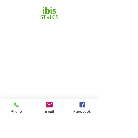
IBIS Styles Malecón
DIRECCIÓN
Av. Malecón Simón Bolívar S/N Calle Roca,
Guayaquil - Ecuador
TELÉFONO:
(04) 259-1430
CONTÁCTO:
reservas@ibisstylesgye.com
Phone
Email
Facebook