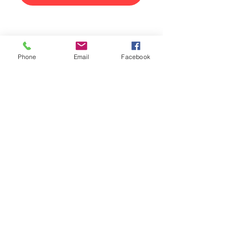
Phone
Email
Facebook
Miércoles a Viernes / Wednesday to
Friday
Desayuno Buffet / Buffet Breakfast
15H00 - 22H00